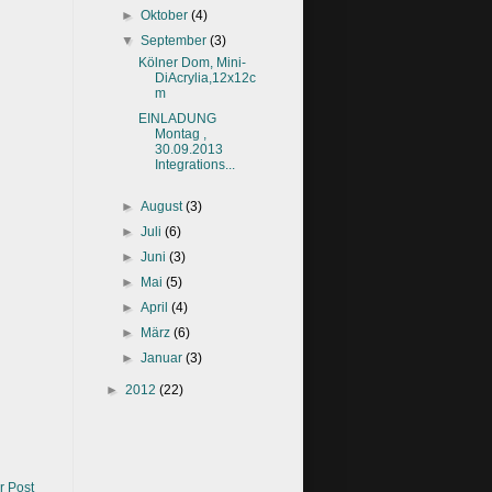
►
Oktober
(4)
▼
September
(3)
Kölner Dom, Mini-
DiAcrylia,12x12c
m
EINLADUNG
Montag ,
30.09.2013
Integrations...
►
August
(3)
►
Juli
(6)
►
Juni
(3)
►
Mai
(5)
►
April
(4)
►
März
(6)
►
Januar
(3)
►
2012
(22)
r Post