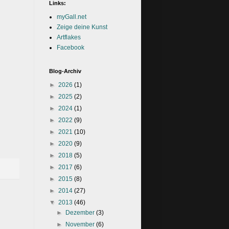
Links:
myGall.net
Zeige deine Kunst
Artflakes
Facebook
Blog-Archiv
►
2026
(1)
►
2025
(2)
►
2024
(1)
►
2022
(9)
►
2021
(10)
►
2020
(9)
►
2018
(5)
►
2017
(6)
►
2015
(8)
►
2014
(27)
▼
2013
(46)
►
Dezember
(3)
►
November
(6)