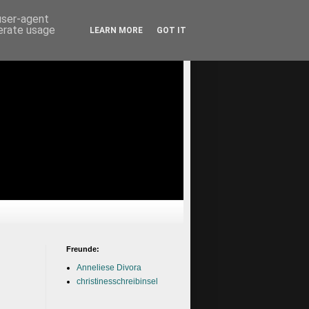
 user-agent
nerate usage
LEARN MORE
GOT IT
Freunde:
Anneliese Divora
christinesschreibinsel