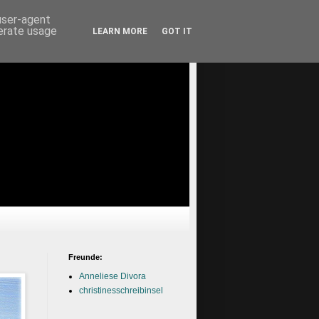
 user-agent
nerate usage
LEARN MORE
GOT IT
Freunde:
Anneliese Divora
christinesschreibinsel