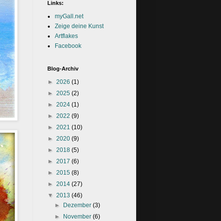
Links:
myGall.net
Zeige deine Kunst
Artflakes
Facebook
Blog-Archiv
►
2026
(1)
►
2025
(2)
►
2024
(1)
►
2022
(9)
►
2021
(10)
►
2020
(9)
►
2018
(5)
►
2017
(6)
►
2015
(8)
►
2014
(27)
▼
2013
(46)
►
Dezember
(3)
►
November
(6)