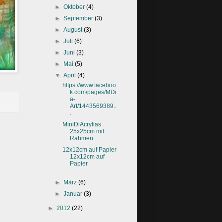
►
Oktober
(4)
►
September
(3)
►
August
(3)
►
Juli
(6)
►
Juni
(3)
►
Mai
(5)
▼
April
(4)
https://www.faceboo
k.com/pages/MDi
a-
Art/1443569389..
.
MiniDiAcrylias
25x25cm mit
Rahmen
12x12cm auf Papier
12x12cm auf
Papier
►
März
(6)
►
Januar
(3)
►
2012
(22)